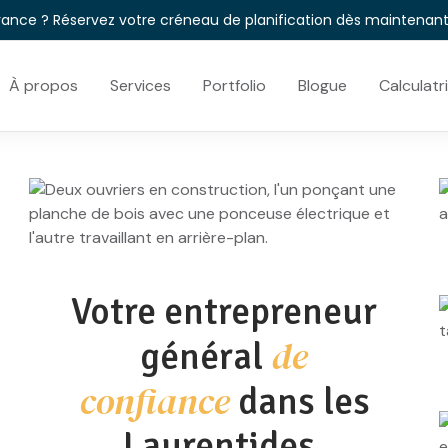
vance ? Réservez votre créneau de planification dès maintenan
À propos
Services
Portfolio
Blogue
Calculatr
Votre entrepreneur
de
général
confiance
dans les
Laurentides.