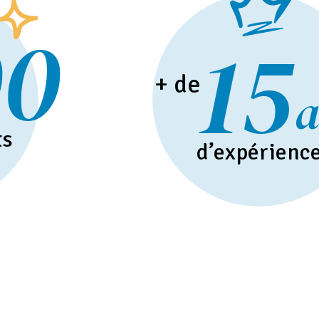
00
15
+ de
a
ts
d’expérienc