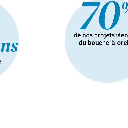
70
de nos projets vie
ns
du bouche-à-orei
e