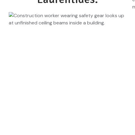
r avec l'humain au cœ
ue projet de construc
niquement un prix? Mauvaise porte. Vous 
fessionnels à l’écoute, qui embarquent à fo
créativité, écoute, passion et savoir-faire? 
Nous contacter